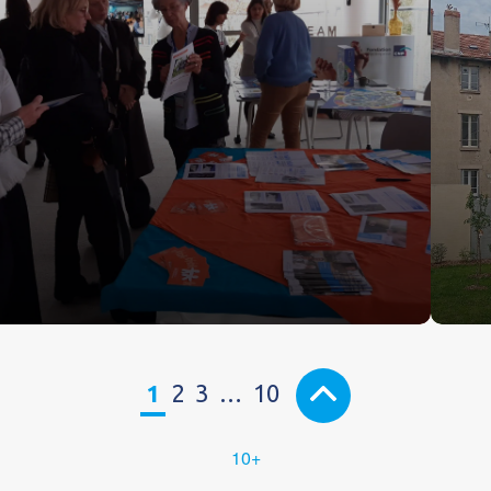
1
2
3
…
10
10+