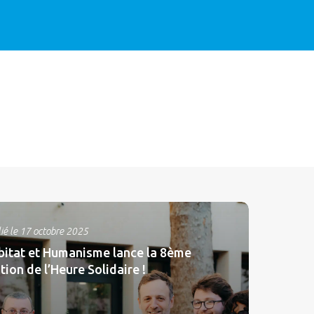
ié le 17 octobre 2025
bitat et Humanisme lance la 8ème
tion de l’Heure Solidaire !