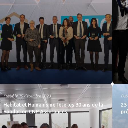
Publié le 19 décembre 2023
Pub
Habitat et Humanisme fête les 30 ans de la
23
Fondation CNP Assurances
pr