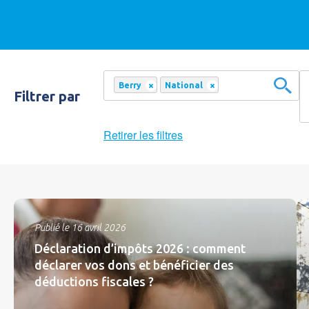
×
×
Berry
National
Filtrer par
Retirer les filtres
Publié le 16 avril 2026
Déclaration d’impôts 2026 : comment
déclarer vos dons et bénéficier des
déductions fiscales ?