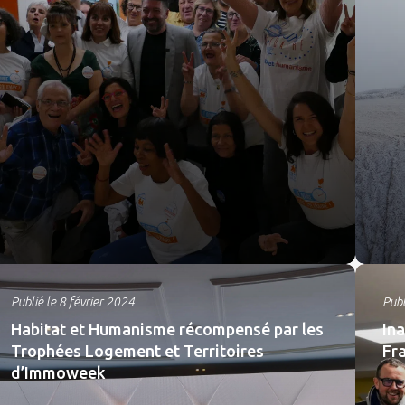
Publié le 8 février 2024
Publ
Habitat et Humanisme récompensé par les
Ina
Trophées Logement et Territoires
Fra
d’Immoweek