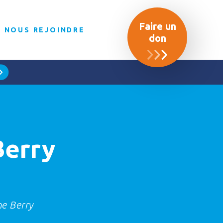
Faire un
NOUS REJOINDRE
don
Berry
e Berry