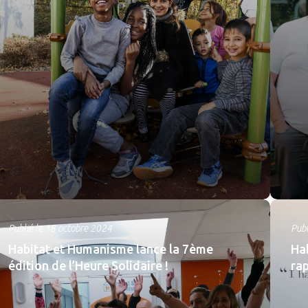
Publié le 18 octobre 2024
Publ
Habitat et Humanisme lance la 7ème
Ha
édition de l’Heure Solidaire !
rap