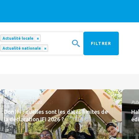
×
Actualité locale
×
Actualité nationale
Publié le 9 avril 2026
Publ
Don IFI : quelles sont les dates limites de
Ha
la déclaration IFI 2026 ?
édi