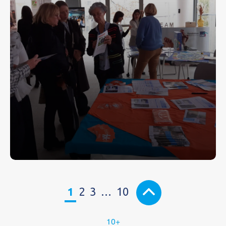
1
2
3
…
10
10+