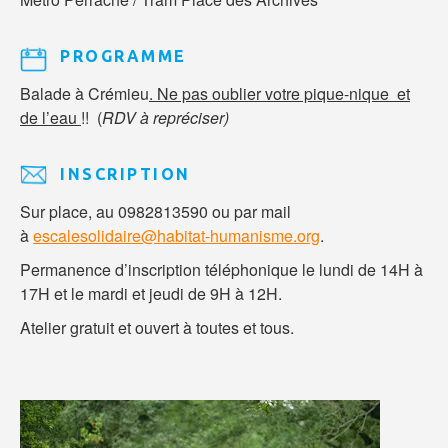
PROGRAMME
Balade à Crémieu
. Ne pas oublier votre pique-nique et
de l’eau
!! (
RDV à repréciser)
INSCRIPTION
Sur place, au 0982813590 ou par mail
à
escalesolidaire@habitat-humanisme.org
.
Permanence d’inscription téléphonique le lundi de 14H à
17H et le mardi et jeudi de 9H à 12H.
Atelier gratuit et ouvert à toutes et tous.