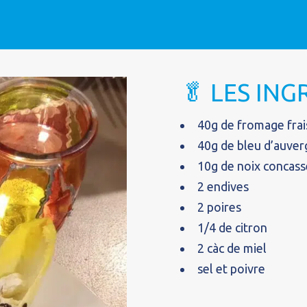
🥬 LES IN
40g de fromage frais
40g de bleu d’auve
10g de noix concas
2 endives
2 poires
1/4 de citron
2 càc de miel
sel et poivre