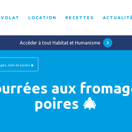
ÉVOLAT
LOCATION
RECETTES
ACTUALIT
Accéder à tout Habitat et Humanisme
ges, noix et poires 🎄
ourrées aux fromage
poires 🎄