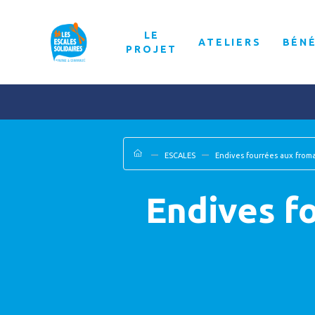
LE
ATELIERS
BÉN
PROJET
ESCALES
Endives fourrées aux froma
Endives f