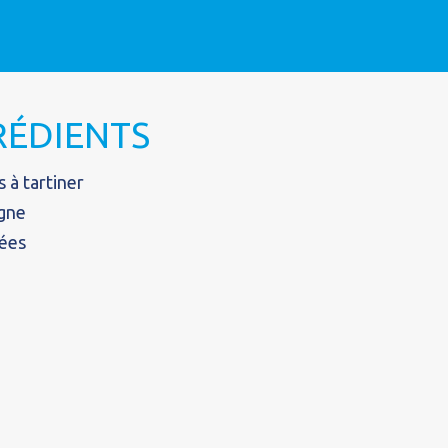
GRÉDIENTS
 à tartiner
rgne
sées