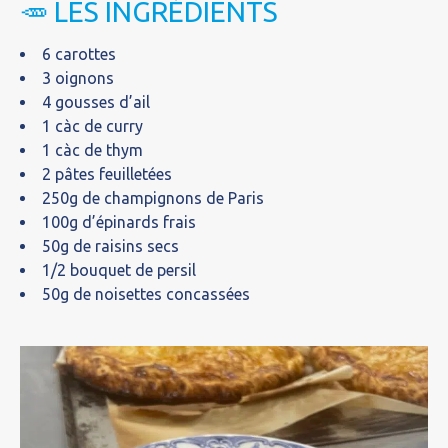
🥕 LES INGRÉDIENTS
6 carottes
3 oignons
4 gousses d’ail
1 càc de curry
1 càc de thym
2 pâtes feuilletées
250g de champignons de Paris
100g d’épinards frais
50g de raisins secs
1/2 bouquet de persil
50g de noisettes concassées