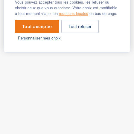
Vous pouvez accepter tous les cookies, les refuser ou
choisir ceux que vous autorisez. Votre choix est modifiable
à tout moment via le lien
mentions légales
en bas de page.
Tout accepter
Tout refuser
Personnaliser mes choix
LE LOGEMENT : LE SOCLE
POUR CONSTRUIRE SA VIE
La France s’enfonce dans une crise du logement
devenue durable.
En vingt ans, les loyers ont augmenté de 88 %,
quand les salaires n’ont progressé que de 13 %.