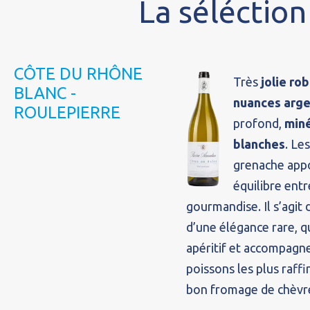
La séléctio
CÔTE DU RHÔNE
Très
jolie ro
BLANC -
nuances arg
ROULEPIERRE
profond,
miné
blanches
. Les
grenache appo
équilibre entre
gourmandise. Il s’agit 
d’une élégance rare, qu
apéritif et accompagne
poissons les plus raff
bon fromage de chèvre