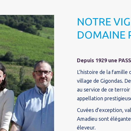
NOTRE VIG
DOMAINE 
Depuis 1929 une PASSI
L’histoire de la famill
village de Gigondas. De
au service de ce terroi
appellation prestigieus
Cuvées d’exception, va
Amadieu sont élégantes 
éleveur.