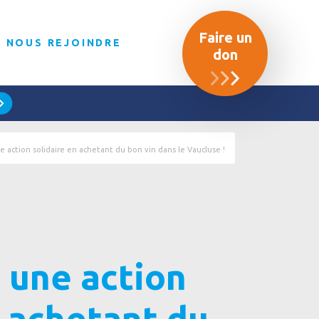
Faire un
NOUS REJOINDRE
don
ne action solidaire en achetant du bon vin dans le Vaucluse !
à une action
n achetant du