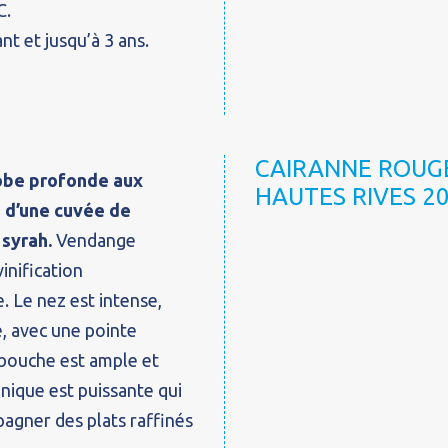
C.
nt et jusqu’à 3 ans.
CAIRANNE ROUG
robe profonde aux
HAUTES RIVES 2
s d’une cuvée de
syrah.
Vendange
inification
e. Le nez est intense,
re, avec une pointe
 bouche est ample et
nnique est puissante qui
agner des plats raffinés