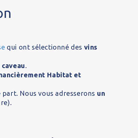
on
se
qui ont sélectionné des
vins
t caveau
.
nancièrement Habitat et
e part. Nous vous adresserons
un
re).