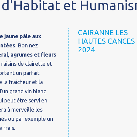
n d'Habitat et Humani
CAIRANNE LES
be jaune pâle aux
HAUTES CANCES
entées
. Bon nez
2024
ral, agrumes et fleurs
 raisins de clairette et
rtent un parfait
 la fraîcheur et la
d’un grand vin blanc
i peut être servi en
ra à merveille les
inés ou par exemple un
 frais.