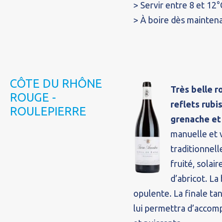
> Servir entre 8 et 12°
> À boire dès maintena
CÔTE DU RHÔNE
Très belle 
ROUGE -
reflets rubi
ROULEPIERRE
grenache et 
manuelle et v
traditionnell
fruité, solai
d’abricot. La
opulente. La finale ta
lui permettra d’accomp