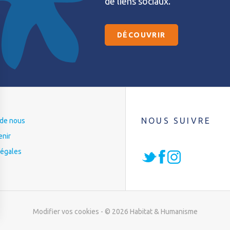
de liens sociaux.
DÉCOUVRIR
NOUS SUIVRE
t de nous
enir
légales
Modifier vos cookies
- © 2026 Habitat & Humanisme