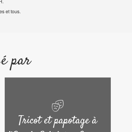
H.
es et tous.
sé par
Tricot et papotage à