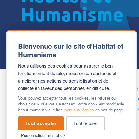
Humanisme
Bienvenue sur le site d’Habitat et
Humanisme
Nous utilisons des cookies pour assurer le bon
fonctionnement du site, mesurer son audience et
améliorer nos actions de sensibilisation et de
collecte en faveur des personnes en difficulté.
Le projet
Ils parlen
Vous pouvez accepter tous les cookies, les refuser ou
Ateliers
Nous sout
choisir ceux que vous autorisez. Votre choix est modifiable
Actualités
Mentions 
à tout moment via le lien
mentions légales
en bas de page.
Tout accepter
Tout refuser
Personnaliser mes choix