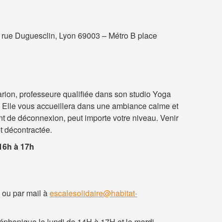
 rue Duguesclin, Lyon 69003 – Métro B place
rion, professeure qualifiée dans son studio Yoga
e. Elle vous accueillera dans une ambiance calme et
t de déconnexion, peut importe votre niveau. Venir
t décontractée.
16h à 17h
 ou par mail à
escalesolidaire@habitat-
éphonique le lundi de 14H à 17H et le mardi,