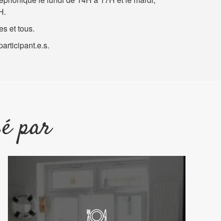
H.
es et tous.
articipant.e.s.
sé par