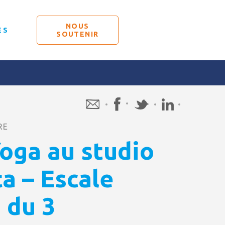
NOUS
ÉS
SOUTENIR
RE
Yoga au studio
ta – Escale
 du 3