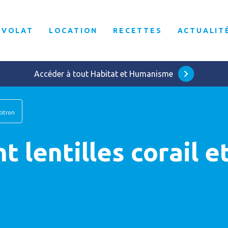
ÉVOLAT
LOCATION
RECETTES
ACTUALIT
Accéder à tout Habitat et Humanisme
citron
 lentilles corail e