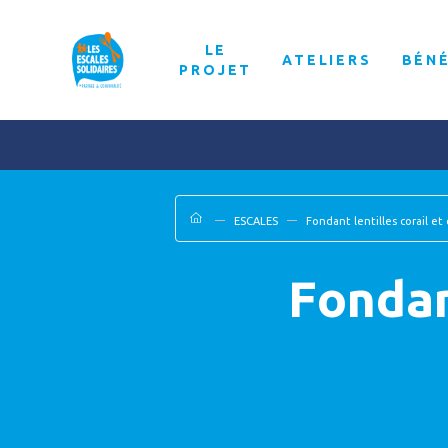
LE
ATELIERS
BÉN
PROJET
ESCALES
Fondant lentilles corail et 
Fondant