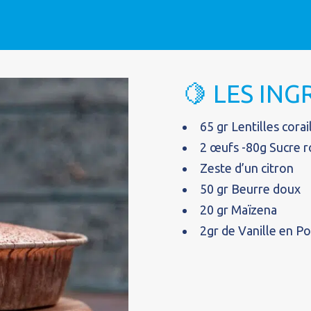
🍋 LES IN
65 gr Lentilles corai
2 œufs -80g Sucre 
Zeste d’un citron
50 gr Beurre doux
20 gr Maïzena
2gr de Vanille en P