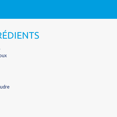
GRÉDIENTS
l
roux
oudre