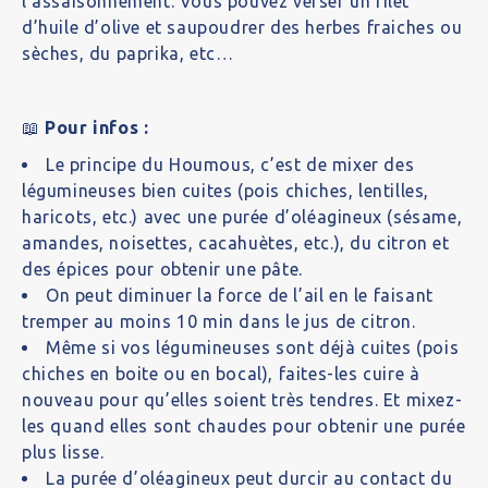
l’assaisonnement. Vous pouvez verser un filet
d’huile d’olive et saupoudrer des herbes fraiches ou
sèches, du paprika, etc…
📖
Pour infos :
Le principe du Houmous, c’est de
mixer des
légumineuses bien cuites
(pois chiches, lentilles,
haricots, etc.)
avec une purée d’oléagineux
(sésame,
amandes, noisettes, cacahuètes, etc.),
du citron et
des épices
pour obtenir une pâte.
On peut diminuer la force de l’ail en le faisant
tremper au moins 10 min dans le jus de citron.
Même si vos légumineuses sont déjà cuites (pois
chiches en boite ou en bocal), faites-les cuire à
nouveau pour qu’elles soient très tendres. Et
mixez-
les quand elles sont chaudes
pour obtenir une purée
plus lisse.
La purée d’oléagineux peut durcir au contact du