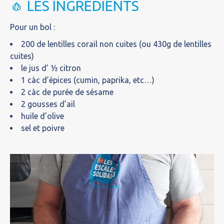
🧄 LES INGRÉDIENTS
Pour un bol :
200 de lentilles corail non cuites (ou 430g de lentilles
cuites)
le jus d’ ½ citron
1 càc d’épices (cumin, paprika, etc…)
2 càc de purée de sésame
2 gousses d’ail
huile d’olive
sel et poivre