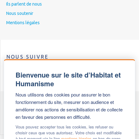
Ils parlent de nous
Nous soutenir
Mentions légales
NOUS SUIVRE
Bienvenue sur le site d’Habitat et
Humanisme
Nous utilisons des cookies pour assurer le bon
fonctionnement du site, mesurer son audience et
Les Escales Solidaires
améliorer nos actions de sensibilisation et de collecte
en faveur des personnes en difficulté.
8 escales solidaires dans le Rhône
Vous pouvez accepter tous les cookies, les refuser ou
choisir ceux que vous autorisez. Votre choix est modifiable
à tout moment via le lien
mentions légales
en bas de page.