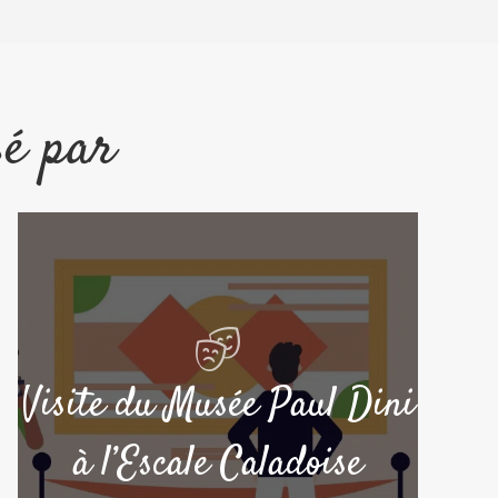
sé par
Visite du Musée Paul Dini
à l’Escale Caladoise