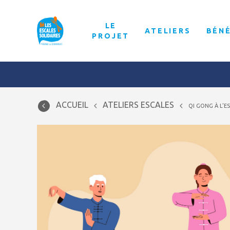
LE
ATELIERS
BÉN
PROJET
ACCUEIL
ATELIERS ESCALES
QI GONG À L’E