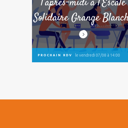
l’après-midi à l’Escale
Solidaire Grange Blanc
le vendredi 07/08 à 14:00
PROCHAIN RDV