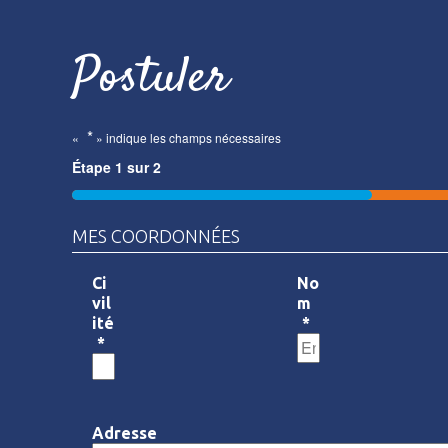
Postuler
*
«
» indique les champs nécessaires
Étape
1
sur
2
50%
MES COORDONNÉES
Ci
No
vil
m
ité
*
*
Adresse