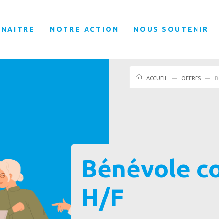
NNAITRE
NOTRE ACTION
NOUS SOUTENIR
ACCUEIL
OFFRES
B
Bénévole c
H/F