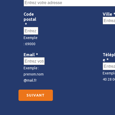
Code
Ville
postal
*
Exemple
: 69000
Email
*
Télép
e
*
Exemple :
Exemple
prenom.nom
40 28 0
@mail.fr