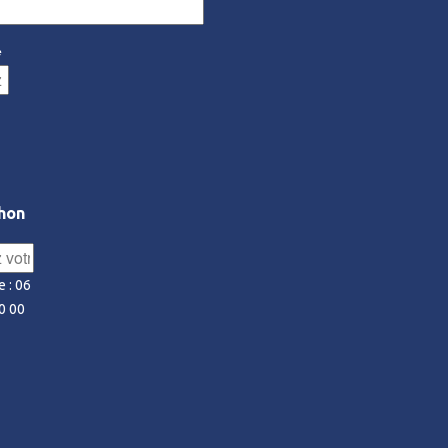
*
hon
 : 06
0 00