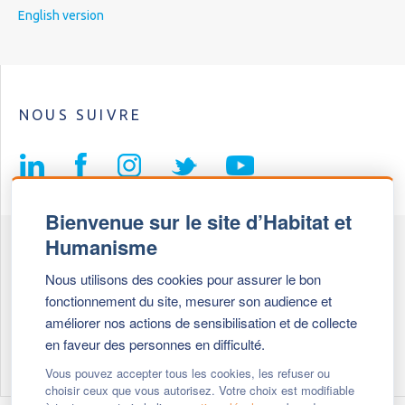
English version
NOUS SUIVRE
Bienvenue sur le site d’Habitat et
Humanisme
Fédération Habitat et Humanisme
Nous utilisons des cookies pour assurer le bon
69, chemin de Vassieux
fonctionnement du site, mesurer son audience et
69647 Caluire et Cuire cedex
améliorer nos actions de sensibilisation et de collecte
en faveur des personnes en difficulté.
Tél :
+ 33 (0)4 72 27 42 58
Vous pouvez accepter tous les cookies, les refuser ou
choisir ceux que vous autorisez. Votre choix est modifiable