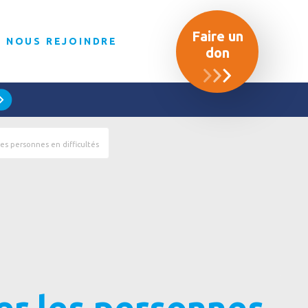
Faire un
NOUS REJOINDRE
don
es personnes en difficultés
r les personnes