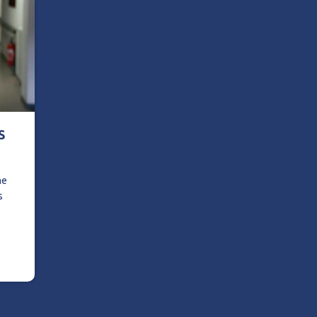
S
me
s