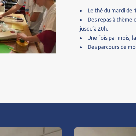
Le thé du mardi de 
Des repas à thème ou
jusqu’à 20h.
Une fois par mois, l
Des parcours de mot