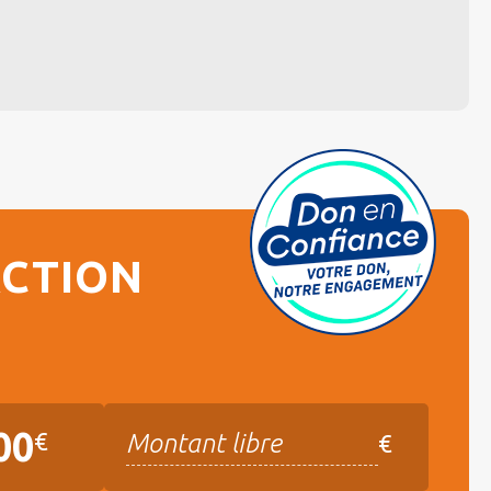
ACTION
00
€
Montant libre
€