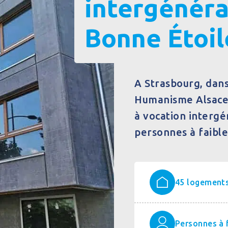
intergénéra
Bonne Étoil
A Strasbourg, dans 
Humanisme Alsace 
à vocation intergén
personnes à faible
45 logement
Personnes à 