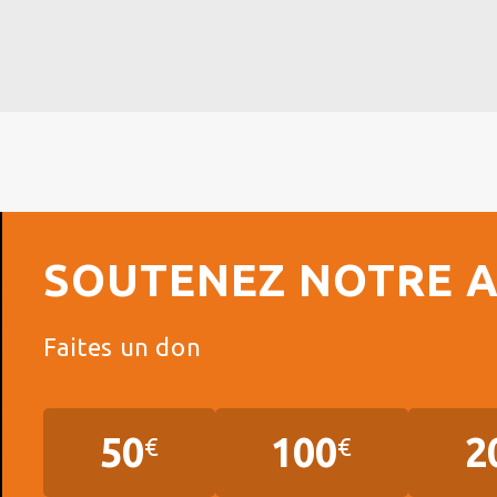
SOUTENEZ NOTRE 
Faites un don
50
100
2
€
€