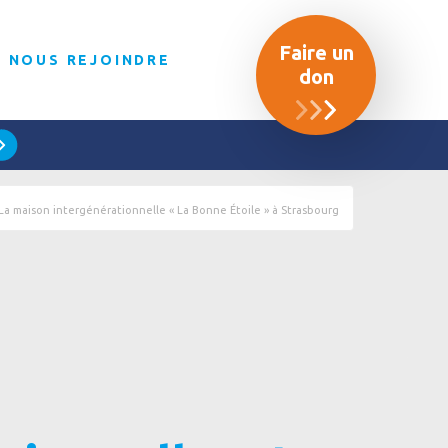
Faire un
NOUS REJOINDRE
don
La maison intergénérationnelle « La Bonne Étoile » à Strasbourg