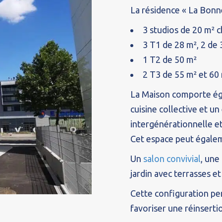
La résidence « La Bonne
3 studios de 20 m² 
3 T1 de 28 m², 2 de
1 T2 de 50 m²
2 T3 de 55 m² et 60
La Maison comporte é
cuisine collective et un
intergénérationnelle et
Cet espace peut égaleme
Un
salon convivial
, une
jardin avec terrasses e
Cette configuration perm
favoriser une réinserti