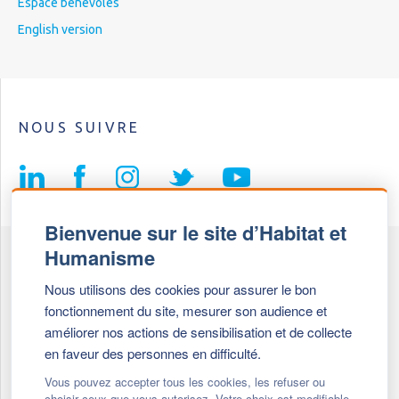
Espace bénévoles
English version
NOUS SUIVRE
Bienvenue sur le site d’Habitat et
Humanisme
Fédération Habitat et Humanisme
Nous utilisons des cookies pour assurer le bon
69, chemin de Vassieux
fonctionnement du site, mesurer son audience et
69647 Caluire et Cuire cedex
améliorer nos actions de sensibilisation et de collecte
en faveur des personnes en difficulté.
Tél :
+ 33 (0)4 72 27 42 58
Vous pouvez accepter tous les cookies, les refuser ou
choisir ceux que vous autorisez. Votre choix est modifiable