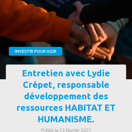
INVESTIR POUR AGIR
Entretien avec Lydie
Crépet, responsable
développement des
ressources HABITAT ET
HUMANISME.
Publié le 23 février 2021