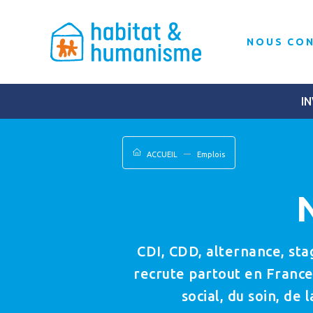
NOUS CO
IN
ACCUEIL
Emplois
CDI, CDD, alternance, st
recrute partout en France
social, du soin, de