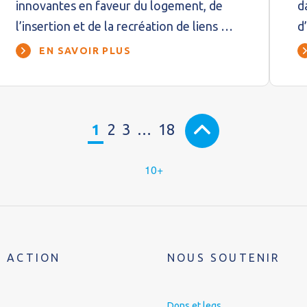
innovantes en faveur du logement, de
d
l’insertion et de la recréation de liens …
d
EN SAVOIR PLUS
1
2
3
…
18
10+
 ACTION
NOUS SOUTENIR
Dons et legs