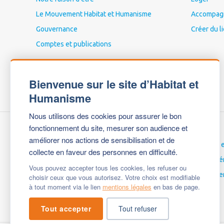
Le Mouvement Habitat et Humanisme
Accompagne
Gouvernance
Créer du l
Comptes et publications
Bienvenue sur le site d’Habitat et
Humanisme
Nous utilisons des cookies pour assurer le bon
fonctionnement du site, mesurer son audience et
améliorer nos actions de sensibilisation et de
Nous contacter
Carrières 
collecte en faveur des personnes en difficulté.
Espace Presse
Espace bé
Vous pouvez accepter tous les cookies, les refuser ou
Mentions légales
English ve
choisir ceux que vous autorisez. Votre choix est modifiable
à tout moment via le lien
mentions légales
en bas de page.
Questions fréquentes
Tout accepter
Tout refuser