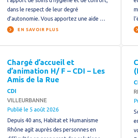
l’apport de soins d’hygiène et de confort,
e
dans le respect de leur degré
m
d’autonomie. Vous apportez une aide …
l
EN SAVOIR PLUS
Chargé d’accueil et
C
d’animation H/ F – CDI – Les
(
Amis de la Rue
C
CDI
R
VILLEURBANNE
P
Publié le 5 août 2026
S
Depuis 40 ans, Habitat et Humanisme
e
Rhône agit auprès des personnes en
v