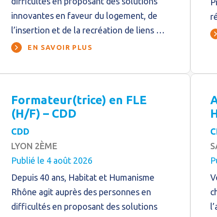
difficultés en proposant des solutions
P
innovantes en faveur du logement, de
r
l’insertion et de la recréation de liens …
EN SAVOIR PLUS
Formateur(trice) en FLE
A
(H/F) – CDD
H
CDD
C
LYON 2ÈME
S
Publié le 4 août 2026
P
Depuis 40 ans, Habitat et Humanisme
V
Rhône agit auprès des personnes en
c
difficultés en proposant des solutions
l