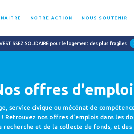
NNAITRE
NOTRE ACTION
NOUS SOUTENIR
VESTISSEZ SOLIDAIRE pour le logement des plus fragiles
Nos offres d'emploi
age, service civique ou mécénat de compétenc
 ! Retrouvez nos offres d’emplois dans les do
 la recherche et de la collecte de fonds, et des