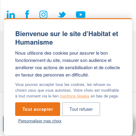
Bienvenue sur le site d’Habitat et
Humanisme
Fédération Habitat et Humanisme
Nous utilisons des cookies pour assurer le bon
69, chemin de Vassieux
fonctionnement du site, mesurer son audience et
69647 Caluire et Cuire cedex
améliorer nos actions de sensibilisation et de collecte
en faveur des personnes en difficulté.
Tél :
+ 33 (0)4 72 27 42 58
Vous pouvez accepter tous les cookies, les refuser ou
choisir ceux que vous autorisez. Votre choix est modifiable
à tout moment via le lien
mentions légales
en bas de page.
Modifier vos cookies
- © 2026 Habitat & Humanisme
Tout accepter
Tout refuser
Personnaliser mes choix
FAIRE UN DON
MENU