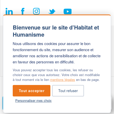
Bienvenue sur le site d’Habitat et
Humanisme
Fédération Habitat et Humanisme
Nous utilisons des cookies pour assurer le bon
69, chemin de Vassieux
fonctionnement du site, mesurer son audience et
69647 Caluire et Cuire cedex
améliorer nos actions de sensibilisation et de collecte
en faveur des personnes en difficulté.
Tél :
+ 33 (0)4 72 27 42 58
Vous pouvez accepter tous les cookies, les refuser ou
choisir ceux que vous autorisez. Votre choix est modifiable
à tout moment via le lien
mentions légales
en bas de page.
Modifier vos cookies
- © 2026 Habitat & Humanisme
Tout accepter
Tout refuser
Personnaliser mes choix
FAIRE UN DON
MENU