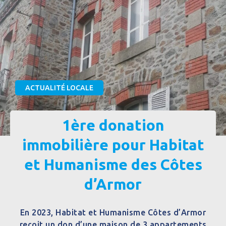
ACTUALITÉ LOCALE
1ère donation
immobilière pour Habitat
et Humanisme des Côtes
d’Armor
En 2023,
Habitat et Humanisme Côtes d’Armor
reçoit un don d’une maison
de 3 appartements