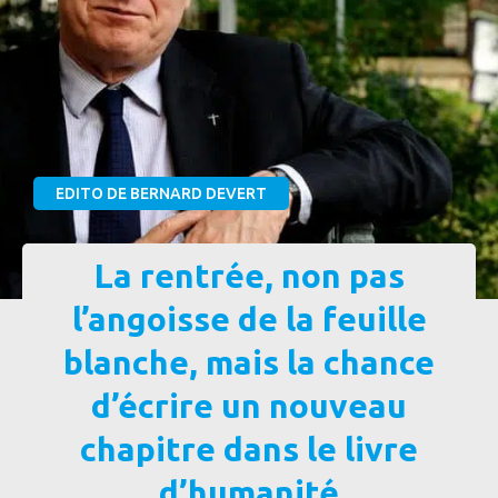
EDITO DE BERNARD DEVERT
La rentrée, non pas
l’angoisse de la feuille
blanche, mais la chance
d’écrire un nouveau
chapitre dans le livre
d’humanité