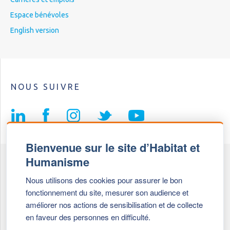
Espace bénévoles
English version
NOUS SUIVRE
Bienvenue sur le site d’Habitat et
Humanisme
Fédération Habitat et Humanisme
Nous utilisons des cookies pour assurer le bon
69, chemin de Vassieux
fonctionnement du site, mesurer son audience et
69647 Caluire et Cuire cedex
améliorer nos actions de sensibilisation et de collecte
en faveur des personnes en difficulté.
Tél :
+ 33 (0)4 72 27 42 58