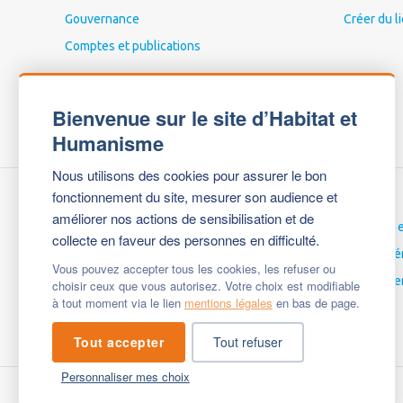
Gouvernance
Créer du l
Comptes et publications
Bienvenue sur le site d’Habitat et
Humanisme
Nous utilisons des cookies pour assurer le bon
fonctionnement du site, mesurer son audience et
améliorer nos actions de sensibilisation et de
Nous contacter
Carrières 
collecte en faveur des personnes en difficulté.
Espace Presse
Espace bé
Vous pouvez accepter tous les cookies, les refuser ou
Mentions légales
English ve
choisir ceux que vous autorisez. Votre choix est modifiable
à tout moment via le lien
mentions légales
en bas de page.
Questions fréquentes
Tout accepter
Tout refuser
Personnaliser mes choix