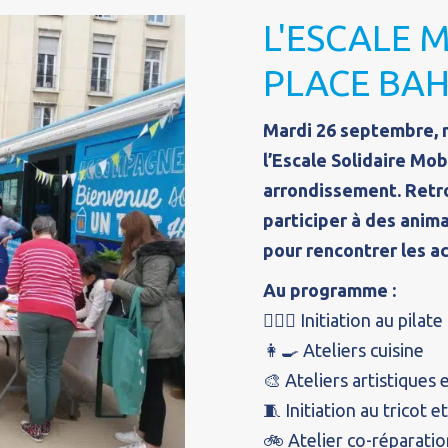
L'ESCALE 
PLACE BA
Mardi 26 septembre, 
l’Escale Solidaire Mo
arrondissement. Retr
participer à des anima
pour rencontrer les ac
Au programme :
🧘🏽‍♀️ Initiation au pilate
👩‍🍳 Ateliers cuisine
🎨 Ateliers artistiques e
🧵 Initiation au tricot
🚲 Atelier co-réparatio