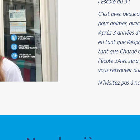
l’Escale du 3 !
C’est avec beauco
pour animer, avec 
Après 3 années d’
en tant que Respo
tant que Chargé d
l’école 3A et ser
vous retrouver aut
N’hésitez pas à no