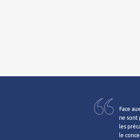
Face aux
ne sont 
les préc
le conce