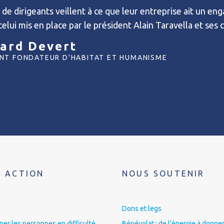
e dirigeants veillent à ce que leur entreprise ait un en
lui mis en place par le président Alain Taravella et ses 
ard Devert
ENT FONDATEUR D'HABITAT ET HUMANISME
 ACTION
NOUS SOUTENIR
Dons et legs
r les personnes en difficulté
Bénévolat : de l’énergie à donner