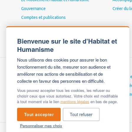
Gouvernance
Créer du l
Comptes et publications
Bienvenue sur le site d’Habitat et
Humanisme
Nous utilisons des cookies pour assurer le bon
fonctionnement du site, mesurer son audience et
améliorer nos actions de sensibilisation et de
Nous contacter
Carrières 
collecte en faveur des personnes en difficulté.
Espace Presse
Espace bé
Vous pouvez accepter tous les cookies, les refuser ou
Mentions légales
English ve
choisir ceux que vous autorisez. Votre choix est modifiable
à tout moment via le lien
mentions légales
en bas de page.
Questions fréquentes
Tout accepter
Tout refuser
Personnaliser mes choix