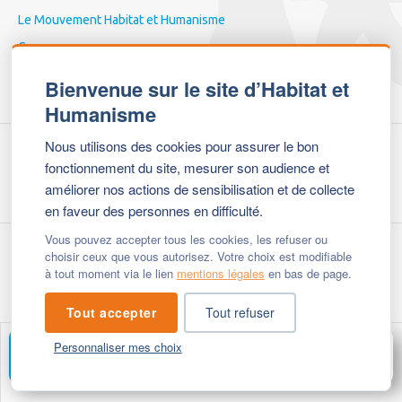
Le Mouvement Habitat et Humanisme
Gouvernance
Comptes et publications
Bienvenue sur le site d’Habitat et
Humanisme
Nous utilisons des cookies pour assurer le bon
fonctionnement du site, mesurer son audience et
NOTRE ACTION
améliorer nos actions de sensibilisation et de collecte
en faveur des personnes en difficulté.
Vous pouvez accepter tous les cookies, les refuser ou
choisir ceux que vous autorisez. Votre choix est modifiable
NOUS SOUTENIR
à tout moment via le lien
mentions légales
en bas de page.
Tout accepter
Tout refuser
Personnaliser mes choix
ÉCHANGER AVEC UN CONSEILLER
MENU
NEWSLETTER