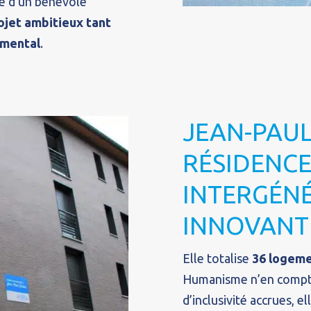
 d’un bénévole
ojet ambitieux tant
emental
.
JEAN-PAUL
RÉSIDENC
INTERGÉN
INNOVANT
Elle totalise
36 logem
Humanisme n’en compte
d’inclusivité accrues, e