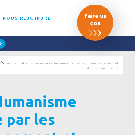
Faire un
NOUS REJOINDRE
don
TÉS
Habitat et Humanisme récompensé par les Trophées Logement et
Territoires d’Immoweek
 Humanisme
 par les