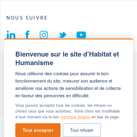
NOUS SUIVRE
Bienvenue sur le site d’Habitat et
Humanisme
Fédération Habitat et Humanisme
Nous utilisons des cookies pour assurer le bon
69, chemin de Vassieux
fonctionnement du site, mesurer son audience et
69647 Caluire et Cuire cedex
améliorer nos actions de sensibilisation et de collecte
en faveur des personnes en difficulté.
Tél :
+ 33 (0)4 72 27 42 58
Vous pouvez accepter tous les cookies, les refuser ou
choisir ceux que vous autorisez. Votre choix est modifiable
à tout moment via le lien
mentions légales
en bas de page.
Modifier vos cookies
- © 2026 Habitat & Humanisme
Tout accepter
Tout refuser