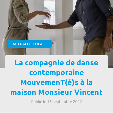
ACTUALITÉ LOCALE
La compagnie de danse
contemporaine
MouvemenT(é)s à la
maison Monsieur Vincent
Publié le 16 septembre 2022