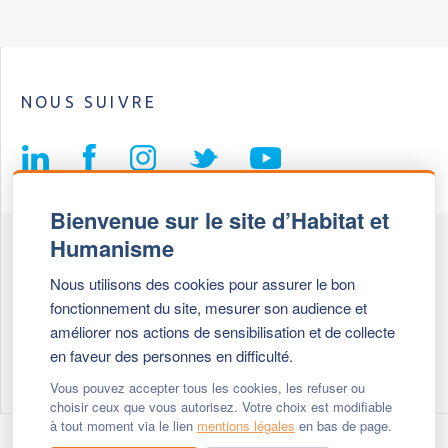
NOUS SUIVRE
Bienvenue sur le site d’Habitat et
Humanisme
Fédération Habitat et Humanisme
Nous utilisons des cookies pour assurer le bon
69, chemin de Vassieux
fonctionnement du site, mesurer son audience et
69647 Caluire et Cuire cedex
améliorer nos actions de sensibilisation et de collecte
en faveur des personnes en difficulté.
Tél :
+ 33 (0)4 72 27 42 58
Vous pouvez accepter tous les cookies, les refuser ou
choisir ceux que vous autorisez. Votre choix est modifiable
à tout moment via le lien
mentions légales
en bas de page.