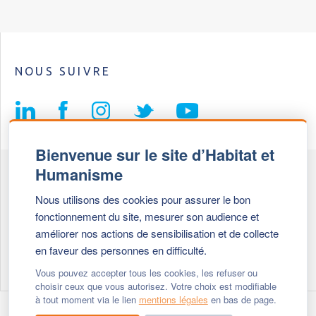
NOUS SUIVRE
Bienvenue sur le site d’Habitat et
Humanisme
Fédération Habitat et Humanisme
Nous utilisons des cookies pour assurer le bon
69, chemin de Vassieux
fonctionnement du site, mesurer son audience et
69647 Caluire et Cuire cedex
améliorer nos actions de sensibilisation et de collecte
en faveur des personnes en difficulté.
Tél :
+ 33 (0)4 72 27 42 58
Vous pouvez accepter tous les cookies, les refuser ou
choisir ceux que vous autorisez. Votre choix est modifiable
à tout moment via le lien
mentions légales
en bas de page.