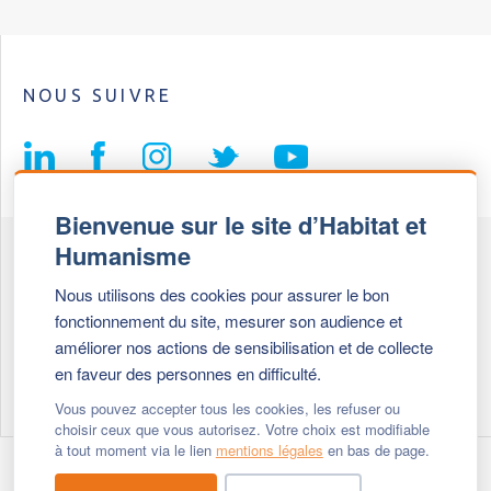
NOUS SUIVRE
Bienvenue sur le site d’Habitat et
Humanisme
Fédération Habitat et Humanisme
Nous utilisons des cookies pour assurer le bon
69, chemin de Vassieux
fonctionnement du site, mesurer son audience et
69647 Caluire et Cuire cedex
améliorer nos actions de sensibilisation et de collecte
en faveur des personnes en difficulté.
Tél :
+ 33 (0)4 72 27 42 58
Vous pouvez accepter tous les cookies, les refuser ou
choisir ceux que vous autorisez. Votre choix est modifiable
à tout moment via le lien
mentions légales
en bas de page.
Modifier vos cookies
- © 2026 Habitat & Humanisme