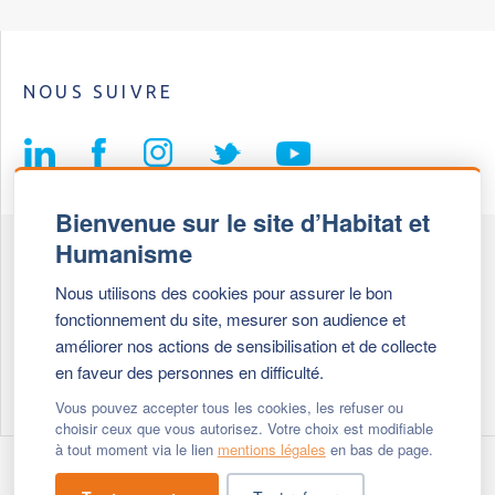
NOUS SUIVRE
Bienvenue sur le site d’Habitat et
Humanisme
Fédération Habitat et Humanisme
Nous utilisons des cookies pour assurer le bon
69, chemin de Vassieux
fonctionnement du site, mesurer son audience et
69647 Caluire et Cuire cedex
améliorer nos actions de sensibilisation et de collecte
en faveur des personnes en difficulté.
Tél :
+ 33 (0)4 72 27 42 58
Vous pouvez accepter tous les cookies, les refuser ou
choisir ceux que vous autorisez. Votre choix est modifiable
à tout moment via le lien
mentions légales
en bas de page.
Modifier vos cookies
- © 2026 Habitat & Humanisme