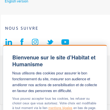
English version
NOUS SUIVRE
Bienvenue sur le site d’Habitat et
Humanisme
Fédération Habitat et Humanisme
Nous utilisons des cookies pour assurer le bon
69, chemin de Vassieux
fonctionnement du site, mesurer son audience et
69647 Caluire et Cuire cedex
améliorer nos actions de sensibilisation et de collecte
en faveur des personnes en difficulté.
Tél :
+ 33 (0)4 72 27 42 58
Vous pouvez accepter tous les cookies, les refuser ou
choisir ceux que vous autorisez. Votre choix est modifiable
à tout moment via le lien
mentions légales
en bas de page.