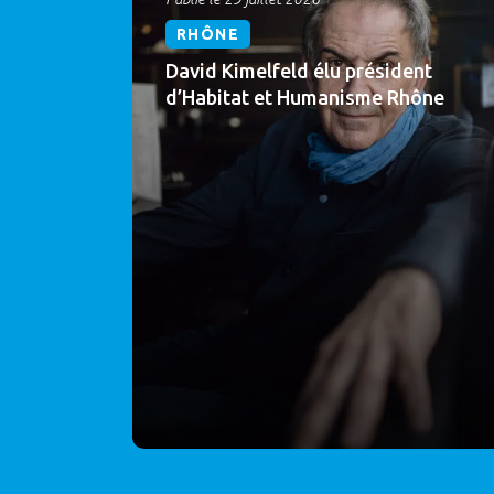
RHÔNE
David Kimelfeld élu président
d’Habitat et Humanisme Rhône