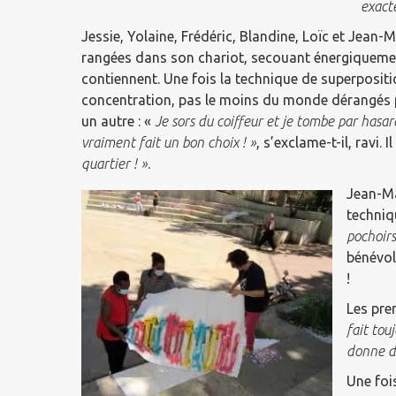
exact
Jessie, Yolaine, Frédéric, Blandine, Loïc et Jean
rangées dans son chariot, secouant énergiquement 
contiennent. Une fois la technique de superpositi
concentration, pas le moins du monde dérangés pa
un autre : «
Je sors du coiffeur et je tombe par hasard
vraiment fait un bon choix ! »
, s’exclame-t-il, ravi. 
quartier ! »
.
Jean-Ma
techniq
pochoirs
bénévole
!
Les pre
fait tou
donne de
Une fois