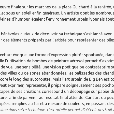
œuvre finale sur les marches de la place Guichard à la rentrée, 
illet sous un soleil enfin généreux. Un artiste dont les nombreu
t pleines d’humour, égaient l’environnement urbain lyonnais tout
bénévoles curieux de découvrir sa technique s’est lancé avec
r des éléments préparés par l’artiste pour représenter des pile
reet art évoque une forme d’expression plutôt spontanée, dan
lle l’utilisation de bombes de peinture aérosol permet d’expri
 de vue, une sensibilité, une vision poétique ou contestataire s
des villes ou de zones abandonnées, les palissades des chant
core le long des autoroutes. Mais l’art urbain de Big Ben est t
 veut exprimer, représenter, il prépare soigneusement ses pocho
tapes de ses créations correspond un découpage sur papier de 
turer afin de parvenir au résultat final attendu. Car l’art du 
pées, remplies au fur et à mesure de couleurs, en passant des 
aime dans cette technique, c’est qu’elle permet d’obtenir des trait