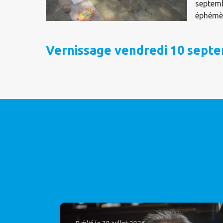
septemb
éphémè
Vernissage vendredi 10 septe