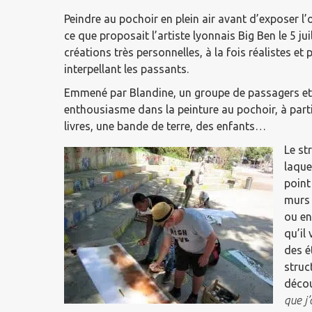
Peindre au pochoir en plein air avant d’exposer l’
ce que proposait l’artiste lyonnais Big Ben le 5 ju
créations très personnelles, à la fois réalistes e
interpellant les passants.
Emmené par Blandine, un groupe de passagers et 
enthousiasme dans la peinture au pochoir, à parti
livres, une bande de terre, des enfants…
Le st
laque
point
murs 
ou en
qu’il
des é
struc
décou
que j’