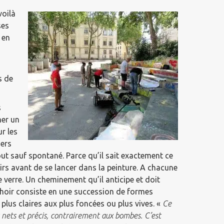
voilà
ses
 en
s de
s
mer un
ur les
iers
out sauf spontané. Parce qu’il sait exactement ce
irs avant de se lancer dans la peinture. A chacune
verre. Un cheminement qu’il anticipe et doit
pochoir consiste en une succession de formes
plus claires aux plus foncées ou plus vives. «
Ce
s nets et précis, contrairement aux bombes. C’est