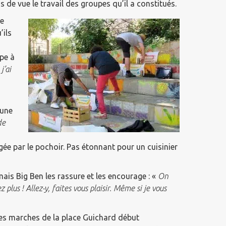
as de vue le travail des groupes qu’il a constitués.
re
’ils
pe à
j’ai
 une
de
xigée par le pochoir. Pas étonnant pour un cuisinier
mais Big Ben les rassure et les encourage : «
On
 plus ! Allez-y, faites vous plaisir. Même si je vous
r les marches de la place Guichard début