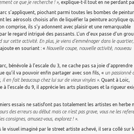
ement ce que je recherche ! »
, explique-t-il tout en ne perdant p
-Marc s’appliquent, piochant parmi toutes les bombes de peintu
les aérosols choisis afin de liquéfier la peinture acrylique qu
on comprise, ils s’y adonnent avec plaisir et une remarquable
r le regard intrigué des passants. L’un d’eux passe d’un grou
 sur cette activité. En plus, je viens d’emménager dans le quartier, 
Il ajoute en souriant : «
Nouvelle coupe, nouvelle activité, nouveau
rc, bénévole à l’escale du 3, ne cache pas sa joie d’apprendre
ue qu’il va pouvoir enfin partager avec son fils, «
un passionné 
, il en fait beaucoup chez lui sur de vieux vinyles »
. Quant à Loïc,
 à l’escale du 9, il apprécie les arts plastiques et la rigueur e
miers essais ne satisfont pas totalement les artistes en herbe 
jours des erreurs au début mais ce n’est pas grave, vous ne les referez
s consignes, amusez-vous, explorez ! »
.
 le visuel imaginé par le street artiste achevé, il sera collé su