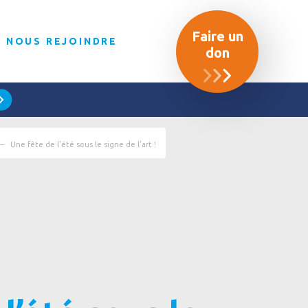
Faire un
NOUS REJOINDRE
don
Une fête de l’été sous le signe de l’art !