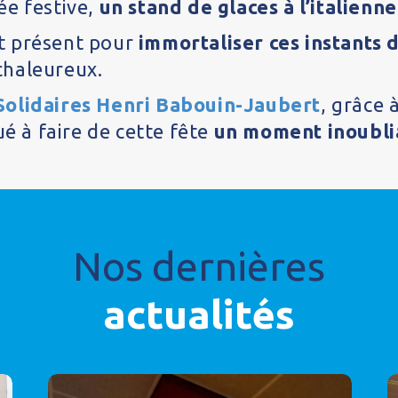
ée festive,
un stand de glaces à l’italienne
t présent pour
immortaliser ces instants 
chaleureux.
Solidaires Henri Babouin-Jaubert
, grâce 
ué à faire de cette fête
un moment inoubliab
Nos dernières
actualités