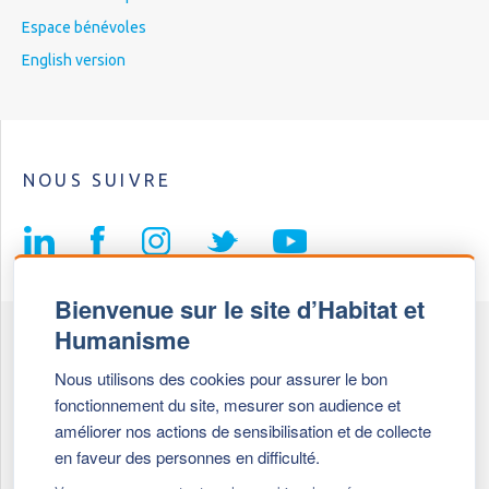
Espace bénévoles
English version
NOUS SUIVRE
Bienvenue sur le site d’Habitat et
Humanisme
Fédération Habitat et Humanisme
Nous utilisons des cookies pour assurer le bon
69, chemin de Vassieux
fonctionnement du site, mesurer son audience et
69647 Caluire et Cuire cedex
améliorer nos actions de sensibilisation et de collecte
en faveur des personnes en difficulté.
Tél :
+ 33 (0)4 72 27 42 58