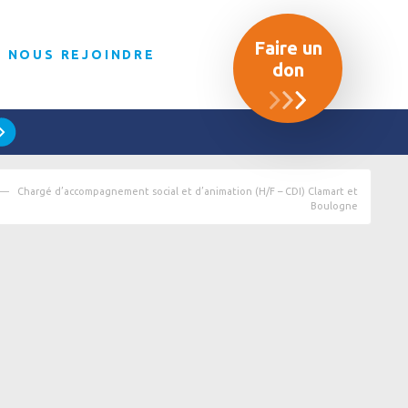
Faire un
NOUS REJOINDRE
don
Chargé d’accompagnement social et d’animation (H/F – CDI) Clamart et
Boulogne