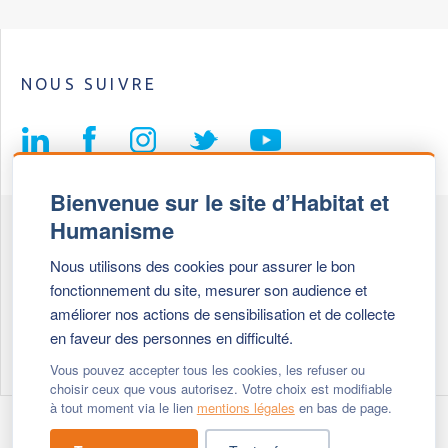
NOUS SUIVRE
Bienvenue sur le site d’Habitat et
Humanisme
Fédération Habitat et Humanisme
Nous utilisons des cookies pour assurer le bon
69, chemin de Vassieux
fonctionnement du site, mesurer son audience et
69647 Caluire et Cuire cedex
améliorer nos actions de sensibilisation et de collecte
en faveur des personnes en difficulté.
Tél :
+ 33 (0)4 72 27 42 58
Vous pouvez accepter tous les cookies, les refuser ou
choisir ceux que vous autorisez. Votre choix est modifiable
à tout moment via le lien
mentions légales
en bas de page.
Modifier vos cookies
- © 2026 Habitat & Humanisme