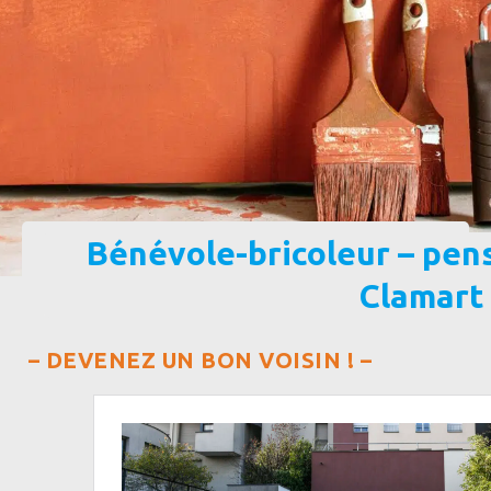
Bénévole-bricoleur – pens
Clamart
– DEVENEZ UN BON VOISIN ! –