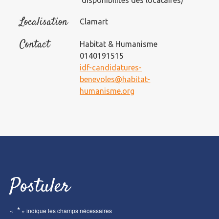
disponibilités des locataires)
Localisation
Clamart
Contact
Habitat & Humanisme
0140191515
idf-candidatures-
benevoles@habitat-
humanisme.org
Postuler
*
«
» indique les champs nécessaires