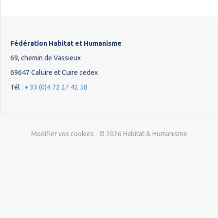
Fédération Habitat et Humanisme
69, chemin de Vassieux
69647 Caluire et Cuire cedex
Tél :
+ 33 (0)4 72 27 42 58
Modifier vos cookies
- © 2026 Habitat & Humanisme
Étape
1