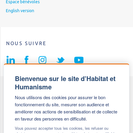
Espace bénévoles
English version
NOUS SUIVRE
Bienvenue sur le site d’Habitat et
Humanisme
Fédération Habitat et Humanisme
Nous utilisons des cookies pour assurer le bon
69, chemin de Vassieux
fonctionnement du site, mesurer son audience et
69647 Caluire et Cuire cedex
améliorer nos actions de sensibilisation et de collecte
en faveur des personnes en difficulté.
Tél :
+ 33 (0)4 72 27 42 58
Vous pouvez accepter tous les cookies, les refuser ou