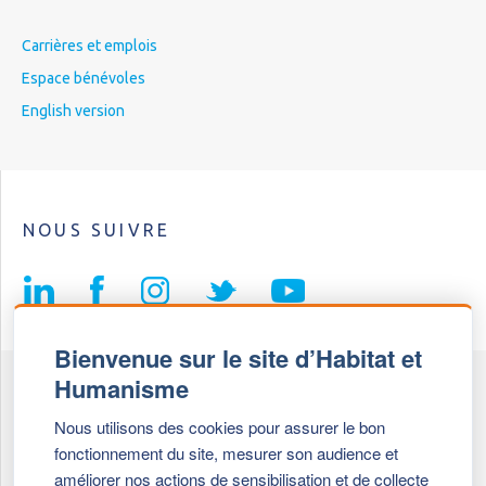
Carrières et emplois
Espace bénévoles
English version
NOUS SUIVRE
Bienvenue sur le site d’Habitat et
Humanisme
Fédération Habitat et Humanisme
Nous utilisons des cookies pour assurer le bon
69, chemin de Vassieux
fonctionnement du site, mesurer son audience et
69647 Caluire et Cuire cedex
améliorer nos actions de sensibilisation et de collecte