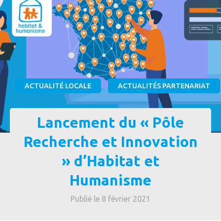
ACTUALITÉ LOCALE
ACTUALITÉS PARTENARIAT
Lancement du « Pôle
Recherche et Innovation
» d’Habitat et
Humanisme
Publié le 8 février 2021