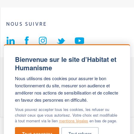
NOUS SUIVRE
Bienvenue sur le site d’Habitat et
Humanisme
Fédération Habitat et Humanisme
Nous utilisons des cookies pour assurer le bon
69, chemin de Vassieux
fonctionnement du site, mesurer son audience et
69647 Caluire et Cuire cedex
améliorer nos actions de sensibilisation et de collecte
en faveur des personnes en difficulté.
Tél :
+ 33 (0)4 72 27 42 58
Vous pouvez accepter tous les cookies, les refuser ou
choisir ceux que vous autorisez. Votre choix est modifiable
à tout moment via le lien
mentions légales
en bas de page.
Modifier vos cookies
- © 2026 Habitat & Humanisme
Tout accepter
Tout refuser