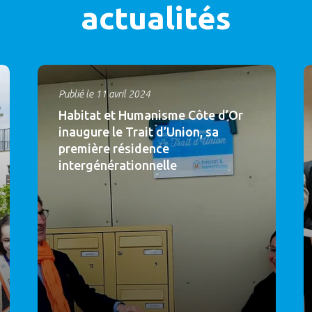
actualités
Publié le 11 avril 2024
Habitat et Humanisme Côte d’Or
inaugure le Trait d’Union, sa
première résidence
intergénérationnelle