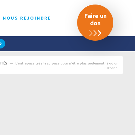
Faire un
NOUS REJOINDRE
don
ITÉS
L’entreprise crée la surprise pour n’être plus seulement là où on
l’attend.