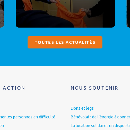
TOUTES LES ACTUALITÉS
 ACTION
NOUS SOUTENIR
Dons et legs
r les personnes en difficulté
Bénévolat : de l’énergie à donner
ien
La location solidaire : un disposit