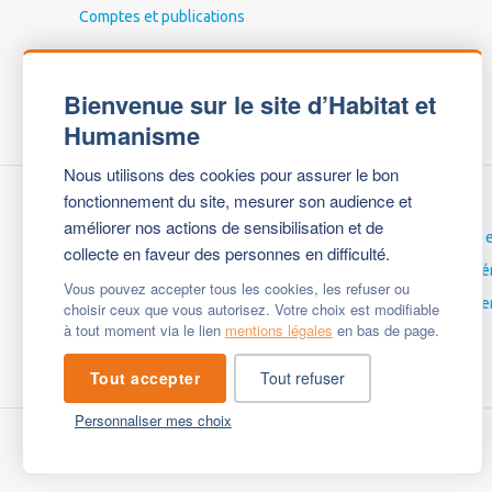
Comptes et publications
Bienvenue sur le site d’Habitat et
Humanisme
Nous utilisons des cookies pour assurer le bon
fonctionnement du site, mesurer son audience et
améliorer nos actions de sensibilisation et de
Nous contacter
Carrières 
collecte en faveur des personnes en difficulté.
Espace Presse
Espace bé
Vous pouvez accepter tous les cookies, les refuser ou
Mentions légales
English ve
choisir ceux que vous autorisez. Votre choix est modifiable
à tout moment via le lien
mentions légales
en bas de page.
Questions fréquentes
Tout accepter
Tout refuser
Personnaliser mes choix