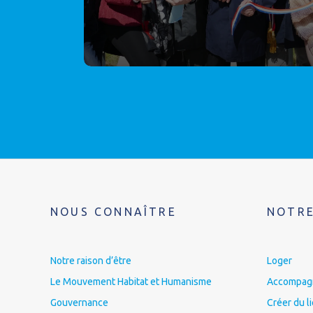
NOUS CONNAÎTRE
NOTRE
Notre raison d’être
Loger
Le Mouvement Habitat et Humanisme
Accompagne
Gouvernance
Créer du l