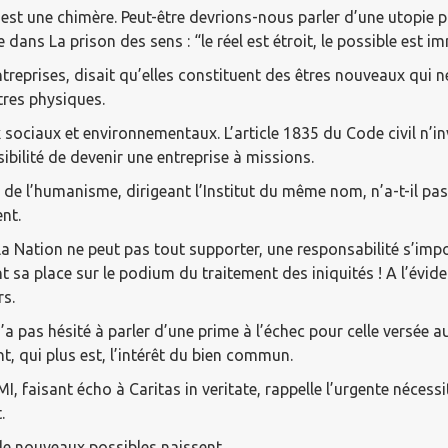
 est une chimère. Peut-être devrions-nous parler d’une utopie 
ans La prison des sens : “le réel est étroit, le possible est i
 entreprises, disait qu’elles constituent des êtres nouveaux q
tres physiques.
sociaux et environnementaux. L’article 1835 du Code civil n’inv
ssibilité de devenir une entreprise à missions.
 de l’humanisme, dirigeant l’Institut du même nom, n’a-t-il pas
ent.
i la Nation ne peut pas tout supporter, une responsabilité s’imp
sa place sur le podium du traitement des iniquités ! A l’évide
rs.
 pas hésité à parler d’une prime à l’échec pour celle versée a
nt, qui plus est, l’intérêt du bien commun.
 faisant écho à Caritas in veritate, rappelle l’urgente nécessi
.
de nouveaux possibles naissent.