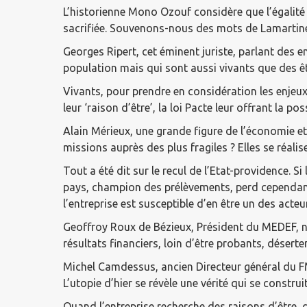
L’historienne Mono Ozouf considère que l’égalité
sacrifiée. Souvenons-nous des mots de Lamartine d
Georges Ripert, cet éminent juriste, parlant des
population mais qui sont aussi vivants que des ê
Vivants, pour prendre en considération les enjeux 
leur ‘raison d’être’, la loi Pacte leur offrant la po
Alain Mérieux, une grande figure de l’économie et
missions auprès des plus fragiles ? Elles se réalis
Tout a été dit sur le recul de l’Etat-providence. S
pays, champion des prélèvements, perd cependant 
l’entreprise est susceptible d’en être un des acteu
Geoffroy Roux de Bézieux, Président du MEDEF, n’a
résultats financiers, loin d’être probants, déserte
Michel Camdessus, ancien Directeur général du FMI,
L’utopie d’hier se révèle une vérité qui se construit
Quand l’entreprise recherche des raisons d’être, 