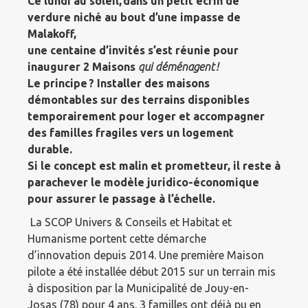
Ce lundi a
u soleil, d
ans un petit écrin de
verdure niché au bout d’un
e
impasse de
Malakoff,
une
centaine
d’invités
s’est
réuni
e
pour
inaugurer 2
Maisons
qui déménagent !
Le principe ? Installer des maisons
démontables sur des terrains disponibles
temporairement pour loger et accompagner
des familles fragiles vers un logement
durable.
Si le concept est malin et prometteur, il reste
à
parachever le modèle juridico-économique
pour assurer le passage à l’échelle.
La SCOP Univers & Conseils et Habitat et
Humanisme portent cette démarche
d’innovation depuis 2014. Une première Maison
pilote a été installée début 2015 sur un terrain mis
à disposition par la Municipalité de Jouy-en-
Josas (78) pour 4 ans. 3 familles ont déjà pu en