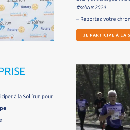
#solirun2024
– Reportez votre chron
JE PARTICIPE À LA
PRISE
ciper à la Soli’run pour
ipe
e