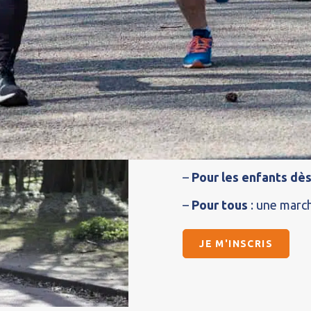
COUREZ OU
BOULOGN
Des épreuves pou
–
Pour les plus sportif
officiellement, avec ra
récompenses
–
Pour les enfants dès
–
Pour tous
: une march
JE M'INSCRIS