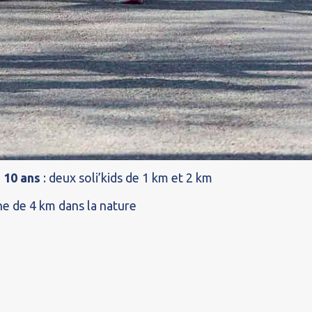
 MARCHEZ AU BOIS DE
E
r tous
s
: deux courses de 10 km et 5 km chronométrées
vitaillement, coach professionnel, podium, et
 10 ans
: deux soli’kids de 1 km et 2 km
e de 4 km dans la nature