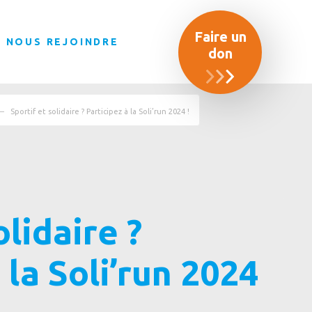
Faire un
NOUS REJOINDRE
don
Sportif et solidaire ? Participez à la Soli’run 2024 !
olidaire ?
 la Soli’run 2024