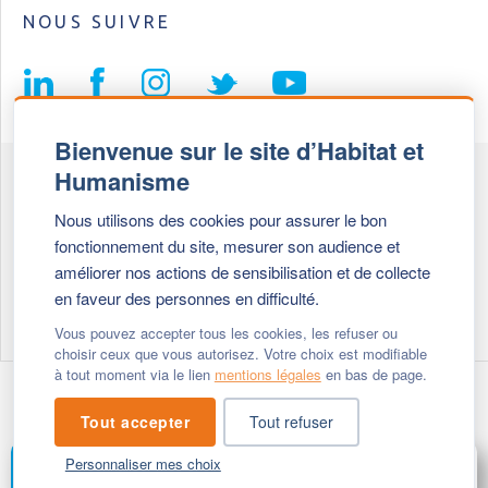
NOUS SUIVRE
Bienvenue sur le site d’Habitat et
Humanisme
Fédération Habitat et Humanisme
Nous utilisons des cookies pour assurer le bon
69, chemin de Vassieux
fonctionnement du site, mesurer son audience et
69647 Caluire et Cuire cedex
améliorer nos actions de sensibilisation et de collecte
en faveur des personnes en difficulté.
Tél :
+ 33 (0)4 72 27 42 58
Vous pouvez accepter tous les cookies, les refuser ou
choisir ceux que vous autorisez. Votre choix est modifiable
à tout moment via le lien
mentions légales
en bas de page.
Modifier vos cookies
- © 2026 Habitat & Humanisme
Tout accepter
Tout refuser
Personnaliser mes choix
FAIRE UN DON
MENU